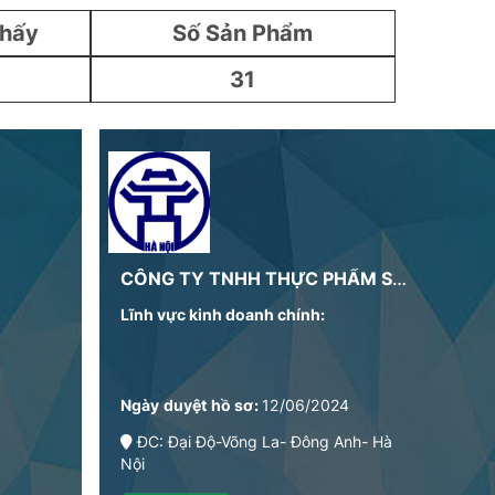
Thấy
Số Sản Phẩm
31
CÔNG TY TNHH THỰC PHẨM SẠCH TRẦN HÙNG
Lĩnh vực kinh doanh chính:
Ngày duyệt hồ sơ:
12/06/2024
ĐC: Đại Độ-Võng La- Đông Anh- Hà
Nội