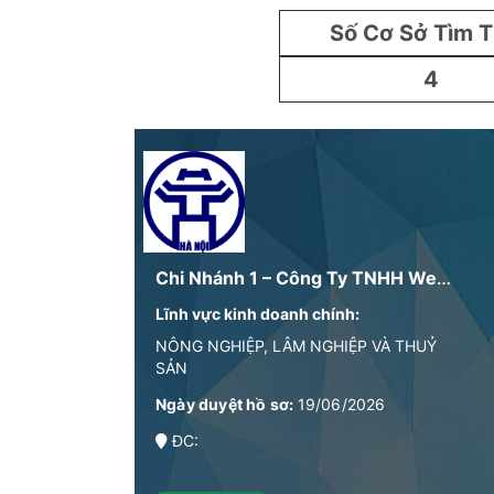
Số Cơ Sở Tìm 
4
Chi Nhánh 1 – Công Ty TNHH Wellbeing Trade Center & Packing
Lĩnh vực kinh doanh chính:
NÔNG NGHIỆP, LÂM NGHIỆP VÀ THUỶ
SẢN
Ngày duyệt hồ sơ:
19/06/2026
ĐC: