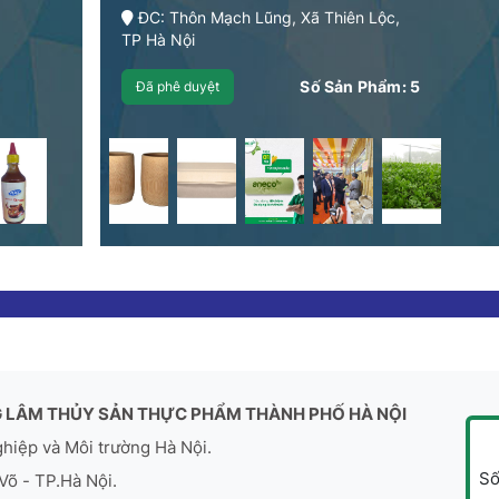
ĐC: Thôn Mạch Lũng, Xã Thiên Lộc,
TP Hà Nội
Số Sản Phẩm:
5
Đã phê duyệt
 LÂM THỦY SẢN THỰC PHẨM THÀNH PHỐ HÀ NỘI
ghiệp và Môi trường Hà Nội.
Số
Võ - TP.Hà Nội.