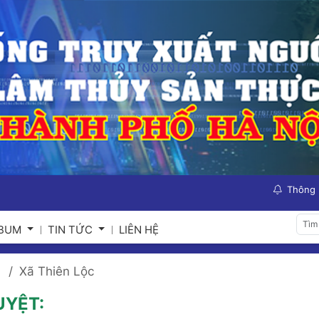
Thông
LBUM
TIN TỨC
LIÊN HỆ
Xã Thiên Lộc
UYỆT: