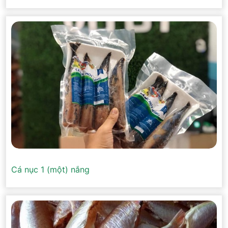
Cá nục 1 (một) nắng