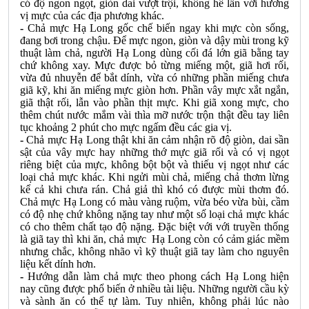
có độ ngon ngọt, giòn dai vượt trội, không hề lẫn với hương
vị mực của các địa phương khác.
-
Chả mực Hạ Long gốc chế biến ngay khi mực còn sống,
đang bơi trong chậu. Để mực ngon, giòn và dậy mùi trong kỹ
thuật làm chả, người Hạ Long dùng cối đá lớn giã bằng tay
chứ không xay. Mực được bỏ từng miếng một, giã hơi rối,
vừa đủ nhuyễn để bắt dính, vừa có những phần miếng chưa
giã kỹ, khi ăn miếng mực giòn hơn. Phần vây mực xắt ngắn,
giã thật rối, lẫn vào phần thịt mực. Khi giã xong mực, cho
thêm chút nước mắm vài thìa mỡ nước trộn thật đều tay liên
tục khoảng 2 phút cho mực ngấm đều các gia vị.
-
Chả mực Hạ Long thật khi ăn cảm nhận rõ độ giòn, dai sần
sật của vây mực hay những thớ mực giã rối và có vị ngọt
riêng biệt của mực, không bột bột và thiếu vị ngọt như các
loại chả mực khác. Khi ngửi mùi chả, miếng chả thơm lừng
kể cả khi chưa rán. Chả giả thì khó có được mùi thơm đó.
Chả mực Hạ Long có màu vàng ruộm, vừa béo vừa bùi, cầm
có độ nhẹ chứ không nặng tay như một số loại chả mực khác
có cho thêm chất tạo độ nặng. Đặc biệt với với truyền thống
là giã tay thì khi ăn, chả mực Hạ Long còn có cảm
giác mềm
nhưng chắc, không nhão vì kỹ thuật giã tay làm cho nguyên
liệu kết dính hơn.
-
Hướng dẫn làm chả mực theo phong cách Hạ Long hiện
nay cũng được phổ biến ở nhiều tài liệu. Những người cầu kỳ
và sành ăn có thể tự làm. Tuy nhiên, không phải lúc nào