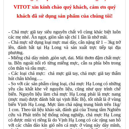
VITOT
xin kính chào quý khách, cảm ơn quý
khách đã sử dụng sản phẩm của chúng tôi!
-
Chả mực giã tay siêu nguyên chất vô cùng khác biệt luôn
các mẹ nhé. Ăn ngọt, giòn sần sật chỉ 1 lần là nhớ mãi.
-
Chả mực sử dụng loại mực mai dày, cân nặng từ 1 – 3kg trở
lên, đánh bắt tại Hạ Long và sản xuất trực tiếp tại địa
phương.
-
Miếng chả dày mình ,giòn sựt, dai. Mùi thơm đậm chất mực
ta. Bên ngoài nổi rõ từng miếng mực, cắn ra phía bên trong
còn thân và râu mực.
-
Các loại chả mực: chả mực giã tay, chả mực giã tay thấm
hút chân không….
-
So với các sản phẩm cùng loại, chả mực Hạ Long có những
yêu cầu khắt khe về nguyên liệu, cũng như quy trình chế
biến. Nguyên liệu làm chả mực Hạ Long phải là mực nang
(mực mai) được đánh bắt tại vịnh Bắc Bộ, tốt nhất là ở vùng
biển Vịnh Hạ Long. Mực làm chả nặng trung bình trên 1kg/
1 con. Theo tài liệu khảo sát, đánh giá của Trung tâm Nghiên
cứu và Phát triển hệ thống nông nghiệp, chả mực Hạ Long
có được mùi vị riêng là do Vịnh Hạ Long có các rặng san hô
với các chân đảo kín gió nên cá mực ở vùng này dày mình,