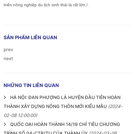
triển nông nghiệp du lịch sinh thái là rất lớn./.
SẢN PHẨM LIÊN QUAN
prev
next
NHỮNG TIN LIÊN QUAN
HÀ NỘI: ĐAN PHƯỢNG LÀ HUYỆN ĐẦU TIÊN HOÀN
THÀNH XÂY DỰNG NÔNG THÔN MỚI KIỂU MẪU
(2024-
02-08 12:00:00)
QUỐC OAI HOÀN THÀNH 14/19 CHỈ TIÊU CHƯƠNG
TRÌNH SỐ 04-CTR/TU CỦA THÀNH ỦY
(2024-03-06