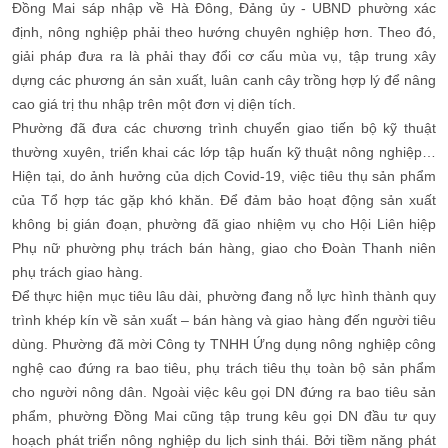
Đồng Mai sáp nhập về Hà Đông, Đảng ủy - UBND phường xác
định, nông nghiệp phải theo hướng chuyên nghiệp hơn. Theo đó,
giải pháp đưa ra là phải thay đổi cơ cấu mùa vụ, tập trung xây
dựng các phương án sản xuất, luân canh cây trồng hợp lý để nâng
cao giá trị thu nhập trên một đơn vị diện tích.
Phường đã đưa các chương trình chuyển giao tiến bộ kỹ thuật
thường xuyên, triển khai các lớp tập huấn kỹ thuật nông nghiệp…
Hiện tại, do ảnh hưởng của dịch Covid-19, việc tiêu thụ sản phẩm
của Tổ hợp tác gặp khó khăn. Để đảm bảo hoạt động sản xuất
không bị gián đoạn, phường đã giao nhiệm vụ cho Hội Liên hiệp
Phụ nữ phường phụ trách bán hàng, giao cho Đoàn Thanh niên
phụ trách giao hàng.
Để thực hiện mục tiêu lâu dài, phường đang nỗ lực hình thành quy
trình khép kín về sản xuất – bán hàng và giao hàng đến người tiêu
dùng. Phường đã mời Công ty TNHH Ứng dụng nông nghiệp công
nghệ cao đứng ra bao tiêu, phụ trách tiêu thụ toàn bộ sản phẩm
cho người nông dân. Ngoài việc kêu gọi DN đứng ra bao tiêu sản
phẩm, phường Đồng Mai cũng tập trung kêu gọi DN đầu tư quy
hoạch phát triển nông nghiệp du lịch sinh thái. Bởi tiềm năng phát