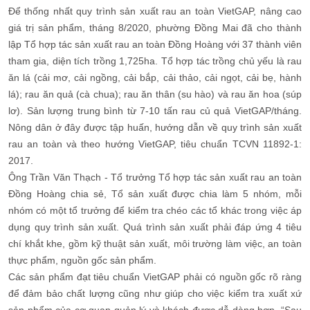
Để thống nhất quy trình sản xuất rau an toàn VietGAP, nâng cao
giá trị sản phẩm, tháng 8/2020, phường Đồng Mai đã cho thành
lập Tổ hợp tác sản xuất rau an toàn Đồng Hoàng với 37 thành viên
tham gia, diện tích trồng 1,725ha. Tổ hợp tác trồng chủ yếu là rau
ăn lá (cải mơ, cải ngồng, cải bắp, cải thảo, cải ngọt, cải bẹ, hành
lá); rau ăn quả (cà chua); rau ăn thân (su hào) và rau ăn hoa (súp
lơ). Sản lượng trung bình từ 7-10 tấn rau củ quả VietGAP/tháng.
Nông dân ở đây được tập huấn, hướng dẫn về quy trình sản xuất
rau an toàn và theo hướng VietGAP, tiêu chuẩn TCVN 11892-1:
2017.
Ông Trần Văn Thạch - Tổ trưởng Tổ hợp tác sản xuất rau an toàn
Đồng Hoàng chia sẻ, Tổ sản xuất được chia làm 5 nhóm, mỗi
nhóm có một tổ trưởng để kiểm tra chéo các tổ khác trong việc áp
dụng quy trình sản xuất. Quá trình sản xuất phải đáp ứng 4 tiêu
chí khắt khe, gồm kỹ thuật sản xuất, môi trường làm việc, an toàn
thực phẩm, nguồn gốc sản phẩm.
Các sản phẩm đạt tiêu chuẩn VietGAP phải có nguồn gốc rõ ràng
để đảm bảo chất lượng cũng như giúp cho việc kiểm tra xuất xứ
sản phẩm của cơ quan quản lý và khách được dễ dàng hơn. “Sau