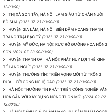
12:00:00)
THỊ XÃ SƠN TÂY, HÀ NỘI: LÀM GIÀU TỪ CHĂN NUÔI
BÒ SỮA
(2021-07-23 00:00:00)
HUYỆN GIA LÂM, HÀ NỘI: BIẾN ĐẦM HOANG THÀNH
TRANG TRẠI BẠC TỶ
(2021-07-23 00:00:00)
HUYỆN MỸ ĐỨC, HÀ NỘI: RỰC RỠ ĐƯỜNG HOA HỒNG
SƠN
(2021-07-23 00:00:00)
HUYỆN THANH OAI, HÀ NỘI: PHÁT HUY LỢI THẾ KINH
TẾ LÀNG NGHỀ
(2021-07-23 00:00:00)
HUYỆN THƯỜNG TÍN: TRIỂN VỌNG MỚI TỪ TRỒNG
DƯA LƯỚI CÔNG NGHỆ CAO
(2021-07-23 00:00:00)
HÀ NỘI: THƯỜNG TÍN PHÁT TRIỂN CÔNG NGHIỆP VĂN
HOÁ GẮN VỚI XÂY DỰNG NÔNG THÔN MỚI
(2024-02-02
12:00:00)
HÀ NỘI ĐÁNH GIÁ, PHÂN HẠNG 104 SẢN PHẨM OCOP