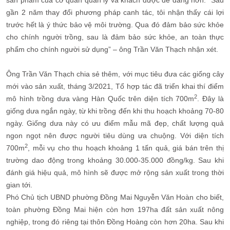
gần 2 năm thay đổi phương pháp canh tác, tôi nhận thấy cái lợi
trước hết là ý thức bảo vệ môi trường. Qua đó đảm bảo sức khỏe
cho chính người trồng, sau là đảm bảo sức khỏe, an toàn thực
phẩm cho chính người sử dụng” – ông Trần Văn Thạch nhận xét.
Ông Trần Văn Thạch chia sẻ thêm, với mục tiêu đưa các giống cây
mới vào sản xuất, tháng 3/2021, Tổ hợp tác đã triển khai thí điểm
2
mô hình trồng dưa vàng Hàn Quốc trên diện tích 700m
. Đây là
giống dưa ngắn ngày, từ khi trồng đến khi thu hoạch khoảng 70-80
ngày. Giống dưa này có ưu điểm mẫu mã đẹp, chất lượng quả
ngon ngọt nên được người tiêu dùng ưa chuộng. Với diện tích
2
700m
, mỗi vụ cho thu hoạch khoảng 1 tấn quả, giá bán trên thị
trường dao động trong khoảng 30.000-35.000 đồng/kg. Sau khi
đánh giá hiệu quả, mô hình sẽ được mở rộng sản xuất trong thời
gian tới.
Phó Chủ tịch UBND phường Đồng Mai Nguyễn Văn Hoàn cho biết,
toàn phường Đồng Mai hiện còn hơn 197ha đất sản xuất nông
nghiệp, trong đó riêng tại thôn Đồng Hoàng còn hơn 20ha. Sau khi