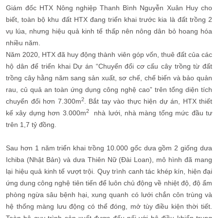
Giám đốc HTX Nông nghiệp Thanh Bình Nguyễn Xuân Huy cho
biết, toàn bộ khu đất HTX đang triển khai trước kia là đất trồng 2
vụ lúa, nhưng hiệu quả kinh tế thấp nên nông dân bỏ hoang hóa
nhiều năm.
Năm 2020, HTX đã huy động thành viên góp vốn, thuê đất của các
hộ dân để triển khai Dự án “Chuyển đổi cơ cấu cây trồng từ đất
trồng cây hằng năm sang sản xuất, sơ chế, chế biến và bảo quản
rau, củ quả an toàn ứng dụng công nghệ cao” trên tổng diện tích
2
chuyển đổi hơn 7.300m
. Bắt tay vào thực hiện dự án, HTX thiết
2
kế xây dựng hơn 3.000m
nhà lưới, nhà màng tổng mức đầu tư
trên 1,7 tỷ đồng.
Sau hơn 1 năm triển khai trồng 10.000 gốc dưa gồm 2 giống dưa
Ichiba (Nhật Bản) và dưa Thiên Nữ (Đài Loan), mô hình đã mang
lại hiệu quả kinh tế vượt trội. Quy trình canh tác khép kín, hiện đại
ứng dung công nghệ tiên tiến để luôn chủ động về nhiệt độ, độ ẩm
phòng ngừa sâu bệnh hại, xung quanh có lưới chắn côn trùng và
hệ thống màng lưu động có thể đóng, mở tùy điều kiện thời tiết.
Toàn bộ quy trình sản xuất được đấu nối với bộ điều khiển trung