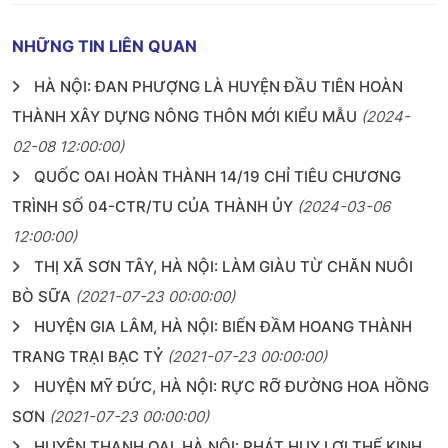
NHỮNG TIN LIÊN QUAN
HÀ NỘI: ĐAN PHƯỢNG LÀ HUYỆN ĐẦU TIÊN HOÀN
THÀNH XÂY DỰNG NÔNG THÔN MỚI KIỂU MẪU
(2024-
02-08 12:00:00)
QUỐC OAI HOÀN THÀNH 14/19 CHỈ TIÊU CHƯƠNG
TRÌNH SỐ 04-CTR/TU CỦA THÀNH ỦY
(2024-03-06
12:00:00)
THỊ XÃ SƠN TÂY, HÀ NỘI: LÀM GIÀU TỪ CHĂN NUÔI
BÒ SỮA
(2021-07-23 00:00:00)
HUYỆN GIA LÂM, HÀ NỘI: BIẾN ĐẦM HOANG THÀNH
TRANG TRẠI BẠC TỶ
(2021-07-23 00:00:00)
HUYỆN MỸ ĐỨC, HÀ NỘI: RỰC RỠ ĐƯỜNG HOA HỒNG
SƠN
(2021-07-23 00:00:00)
HUYỆN THANH OAI, HÀ NỘI: PHÁT HUY LỢI THẾ KINH