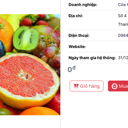
Doanh nghiệp:
Cửa 
Địa chỉ:
Số 4
Than
Điện thoại:
0984
Website:
Ngày tham gia hệ thống:
31/1
đ
0
Next
Giỏ hàng
Mua