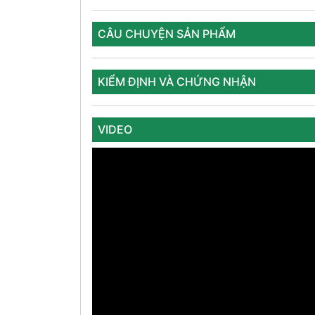
CÂU CHUYỆN SẢN PHẨM
KIỂM ĐỊNH VÀ CHỨNG NHẬN
VIDEO