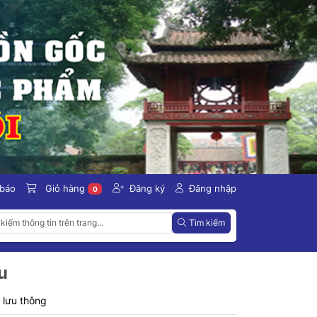
 báo
Giỏ hàng
Đăng ký
Đăng nhập
0
Tìm kiếm
u
 lưu thông