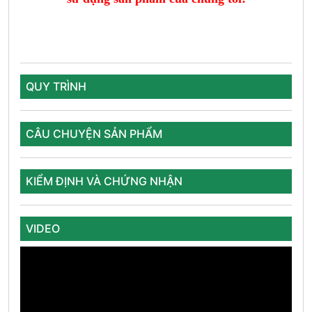
QUY TRÌNH
CÂU CHUYỆN SẢN PHẨM
KIỂM ĐỊNH VÀ CHỨNG NHẬN
VIDEO