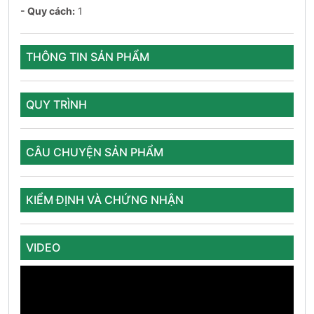
- Quy cách:
1
THÔNG TIN SẢN PHẨM
QUY TRÌNH
CÂU CHUYỆN SẢN PHẨM
KIỂM ĐỊNH VÀ CHỨNG NHẬN
VIDEO