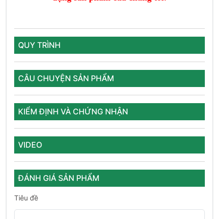
QUY TRÌNH
CÂU CHUYỆN SẢN PHẨM
KIỂM ĐỊNH VÀ CHỨNG NHẬN
VIDEO
ĐÁNH GIÁ SẢN PHẨM
Tiêu đề