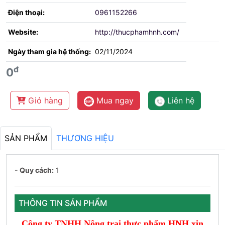
Điện thoại:
0961152266
Website:
http://thucphamhnh.com/
Ngày tham gia hệ thống:
02/11/2024
đ
0
Giỏ hàng
Mua ngay
Liên hệ
SẢN PHẨM
THƯƠNG HIỆU
- Quy cách:
1
THÔNG TIN SẢN PHẨM
Công ty TNHH Nông trại thực phẩm HNH
xin