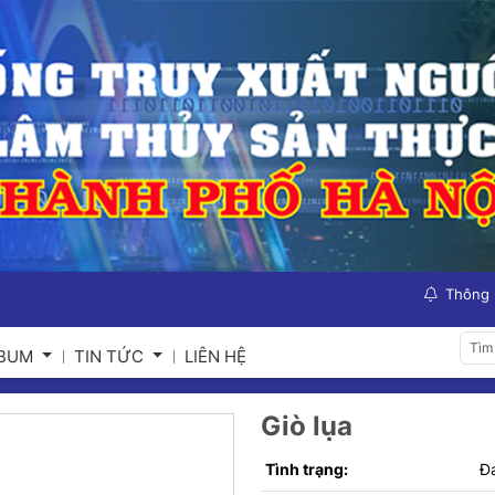
Thông
LBUM
TIN TỨC
LIÊN HỆ
Giò lụa
Tình trạng:
Đ