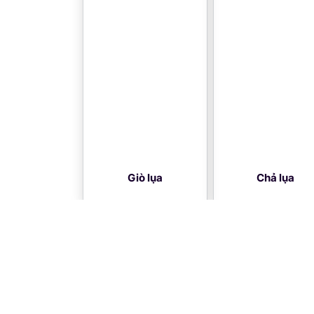
Giò lụa
Chả lụa
HỆ THỐNG TRUY XUẤT NGUỒN GỐC NÔNG
Đơn vị chịu trách nhiệm quản lý: Sở Nông n