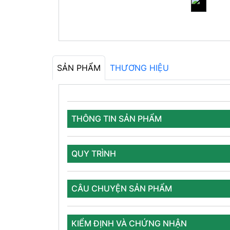
SẢN PHẨM
THƯƠNG HIỆU
THÔNG TIN SẢN PHẨM
QUY TRÌNH
CÂU CHUYỆN SẢN PHẨM
KIỂM ĐỊNH VÀ CHỨNG NHẬN