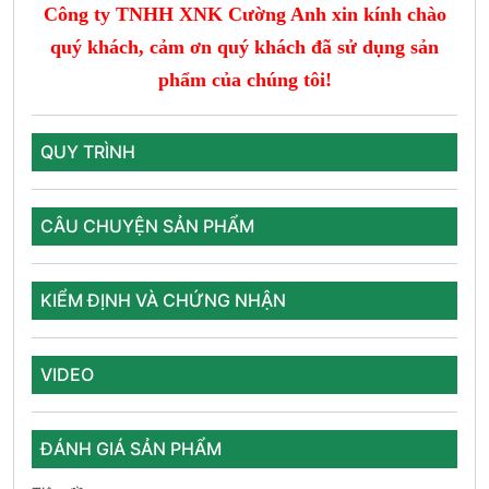
Công ty TNHH XNK Cường Anh
xin kính chào
quý khách,
cảm ơn quý khách đã sử dụng sản
phẩm của chúng tôi!
QUY TRÌNH
CÂU CHUYỆN SẢN PHẨM
KIỂM ĐỊNH VÀ CHỨNG NHẬN
VIDEO
ĐÁNH GIÁ SẢN PHẨM