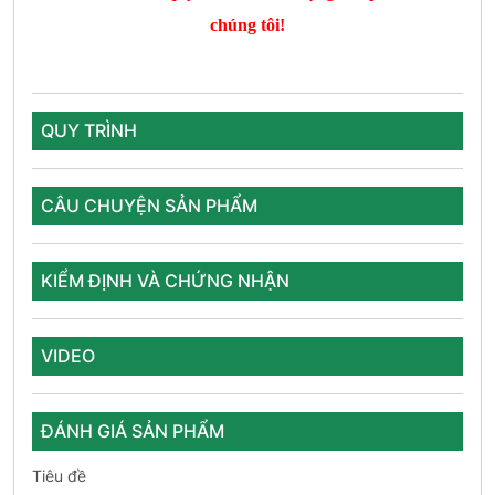
chúng tôi!
QUY TRÌNH
CÂU CHUYỆN SẢN PHẨM
KIỂM ĐỊNH VÀ CHỨNG NHẬN
VIDEO
ĐÁNH GIÁ SẢN PHẨM
Tiêu đề