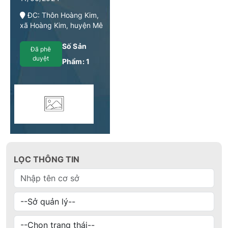
ĐC: Thôn Hoàng Kim,
xã Hoàng Kim, huyện Mê
Linh, TP Hà Nội
Số Sản
Đã phê
duyệt
Phẩm:
1
LỌC THÔNG TIN