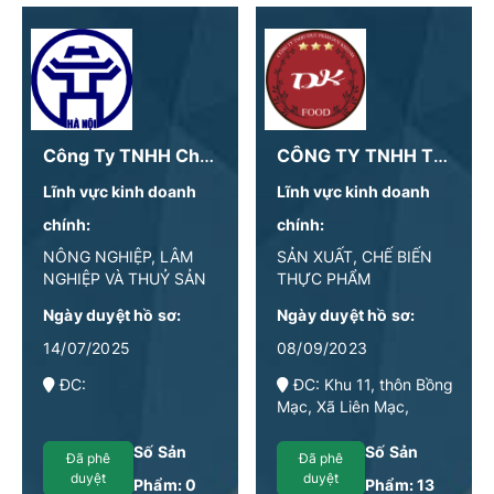
Công Ty TNHH Chế Biến Thực Phẩm Sạch Hồng Hà
CÔNG TY TNHH THỰC PHẨM DUY KHÁNH
Lĩnh vực kinh doanh
Lĩnh vực kinh doanh
chính:
chính:
NÔNG NGHIỆP, LÂM
SẢN XUẤT, CHẾ BIẾN
NGHIỆP VÀ THUỶ SẢN
THỰC PHẨM
Ngày duyệt hồ sơ:
Ngày duyệt hồ sơ:
14/07/2025
08/09/2023
ĐC:
ĐC: Khu 11, thôn Bồng
Mạc, Xã Liên Mạc,
Huyện Mê Linh, Thành
phố Hà Nội
Số Sản
Số Sản
Đã phê
Đã phê
duyệt
duyệt
Phẩm:
0
Phẩm:
13