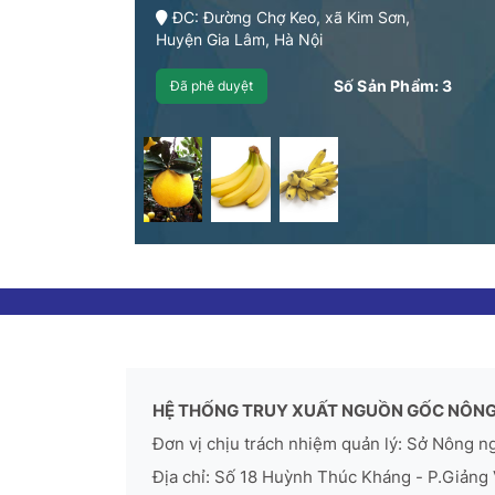
ĐC: Đường Chợ Keo, xã Kim Sơn,
Huyện Gia Lâm, Hà Nội
Số Sản Phẩm:
3
Đã phê duyệt
HỆ THỐNG TRUY XUẤT NGUỒN GỐC NÔNG
Đơn vị chịu trách nhiệm quản lý: Sở Nông n
Địa chỉ: Số 18 Huỳnh Thúc Kháng - P.Giảng 