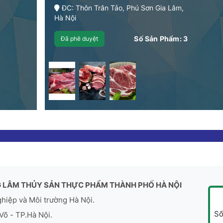
ĐC: Thôn Trân Tảo, Phú Sơn Gia Lâm,
Hà Nội
Số Sản Phẩm:
3
Đã phê duyệt
 LÂM THỦY SẢN THỰC PHẨM THÀNH PHỐ HÀ NỘI
ghiệp và Môi trường Hà Nội.
Số
Võ - TP.Hà Nội.