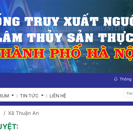
Thông
LBUM
TIN TỨC
LIÊN HỆ
Xã Thuận An
UYỆT: