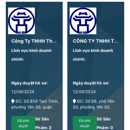
Công Ty TNHH Thương Mại XNK Nguyệt Vượng
CÔNG TY TNHH THƯƠNG MẠI VÀ DỊCH VỤ THANH CHUNG
Lĩnh vực kinh doanh
Lĩnh vực kinh doanh
chính:
chính:
Ngày duyệt hồ sơ:
Ngày duyệt hồ sơ:
12/06/2024
12/06/2024
ĐC: Số 859 Tam Trinh,
ĐC: Số 68, phố Yên
phường Yên Sở, quận
Sở, phường Yên Sở,
Hoàng Mai, Hà Nội
quận Hoàng Mai, Hà Nội
Số Sản
Số Sản
Đã phê
Đã phê
duyệt
duyệt
Phẩm:
3
Phẩm:
0