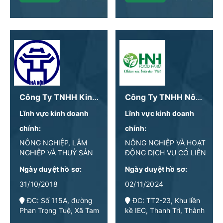
Công Ty TNHH Kinh Doanh Và Xuất Nhập Khẩu Thành Đô
Công Ty TNHH Nông Trại Thực Phẩm HNH
Lĩnh vực kinh doanh
Lĩnh vực kinh doanh
chính:
chính:
NÔNG NGHIỆP, LÂM
NÔNG NGHIỆP VÀ HOẠT
NGHIỆP VÀ THUỶ SẢN
ĐỘNG DỊCH VỤ CÓ LIÊN
QUAN
Ngày duyệt hồ sơ:
Ngày duyệt hồ sơ:
31/10/2018
02/11/2024
ĐC: Số 115A, đường
ĐC: TT2-23, Khu liền
Phan Trọng Tuệ, Xã Tam
kề IEC, Thanh Trì, Thành
Hiệp, Huyện Thanh Trì,
phố Hà Nội