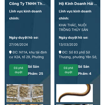
Công Ty TNHH Thương Mại Và Dịch Vụ Mạnh Kiên
Hộ Kinh Doanh Hải Sản Hoàng Tùng
Lĩnh vực kinh doanh
Lĩnh vực kinh doanh
chính:
chính:
KHAI THÁC, NUÔI
TRỒNG THỦY SẢN
Ngày duyệt hồ sơ:
Ngày duyệt hồ sơ:
27/06/2024
13/03/2020
ĐC: N11A, khu tái định
ĐC: Số 83 phố Sở
cư X2A, tổ 29, Phường
Thượng, phường Yên Sở,
Yên Sở, Quận Hoàng
quận Hoàng Mai, TP. Hà
Mai, Thành phố Hà Nội,
Nội
Số Sản
Số Sản
Đã phê
Đã phê
Việt Nam
duyệt
duyệt
Phẩm:
25
Phẩm:
4