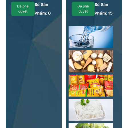
Thành phố Hà Nội
Số Sản
Số Sản
Đã phê
Đã phê
duyệt
duyệt
Phẩm:
0
Phẩm:
15