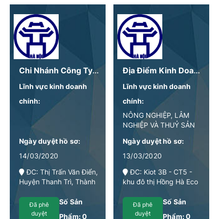
Chi Nhánh Công Ty CP Xây Dựng Và Chế Biến Lương Thực Vĩnh Hà: Trung Tâm Kinh Doanh Lương Thực Thanh Trì
Địa Điểm Kinh Doanh – Công Ty TNHH Nông Trại Thực Phẩm HNH
Lĩnh vực kinh doanh
Lĩnh vực kinh doanh
chính:
chính:
NÔNG NGHIỆP, LÂM
NGHIỆP VÀ THUỶ SẢN
Ngày duyệt hồ sơ:
Ngày duyệt hồ sơ:
14/03/2020
13/03/2020
ĐC: Thị Trấn Văn Điển,
ĐC: Kiot 3B - CT5 -
Huyện Thanh Trì, Thành
khu đô thị Hồng Hà Eco
phố Hà Nội, Việt Nam
City, xã Tứ Hiệp, huyện
Thanh Trì, Thành phố Hà
Số Sản
Số Sản
Đã phê
Đã phê
Nội
duyệt
duyệt
Phẩm:
0
Phẩm:
0