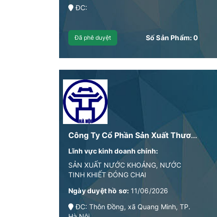
ĐC:
Số Sản Phẩm:
0
Đã phê duyệt
Công Ty Cổ Phần Sản Xuất Thương Mại Và Dịch Vụ Thiên Hà
Lĩnh vực kinh doanh chính:
SẢN XUẤT NƯỚC KHOÁNG, NƯỚC
TINH KHIẾT ĐÓNG CHAI
Ngày duyệt hồ sơ:
11/06/2026
ĐC: Thôn Đồng, xã Quang Minh, TP.
Hà Nội