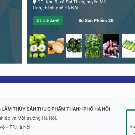
ĐC: Khu 6, xã Đại Thịnh, huyện Mê
Linh, thành phố Hà Nội.
Số Sản Phẩm:
26
Đã phê duyệt
 LÂM THỦY SẢN THỰC PHẨM THÀNH PHỐ HÀ NỘI
ghiệp và Môi trường Hà Nội.
Số
Võ - TP.Hà Nội.