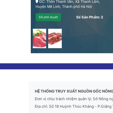
ĐC: Thôn Thanh Vân, Xã Thanh Lâm,
Huyện Mê Linh, Thành phố Hà Nội
Số Sản Phẩm:
2
Đã phê duyệt
HỆ THỐNG TRUY XUẤT NGUỒN GỐC NÔNG
Đơn vị chịu trách nhiệm quản lý: Sở Nông n
Địa chỉ: Số 18 Huỳnh Thúc Kháng - P.Giảng 