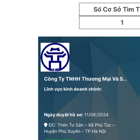
Số Cơ Sở Tìm 
1
Công Ty TNHH Thương Mại Và Sản Xuất Giầy Dép Da Việt Anh
Lĩnh vực kinh doanh chính:
Ngày duyệt hồ sơ:
11/06/2024
ĐC: Thôn Tư Sản – Xã Phú Túc –
Huyện Phú Xuyên – TP Hà Nội