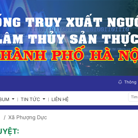
Thông
LBUM
TIN TỨC
LIÊN HỆ
Xã Phượng Dực
UYỆT: