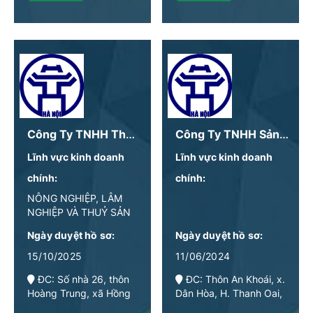
Công Ty TNHH Thương Mại Thực Phẩm Minh Hiếu
Công Ty TNHH Sản Xuất Và Kinh Doanh Moris
Lĩnh vực kinh doanh
Lĩnh vực kinh doanh
chính:
chính:
NÔNG NGHIỆP, LÂM
NGHIỆP VÀ THUỶ SẢN
Ngày duyệt hồ sơ:
Ngày duyệt hồ sơ:
15/10/2025
11/06/2024
ĐC: Số nhà 26, thôn
ĐC: Thôn An Khoái, x.
Hoàng Trung, xã Hồng
Dân Hòa, H. Thanh Oai,
Dương, huyện Thanh
TP. Hà Nội