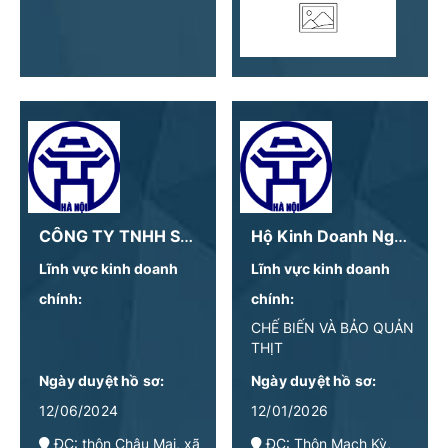
CÔNG TY TNHH SẢN XUẤT VÀ ĐẦU TƯ HOA LOAN
Hộ Kinh Doanh Nguyễn Xuân Tài
Lĩnh vực kinh doanh
Lĩnh vực kinh doanh
chính:
chính:
CHẾ BIẾN VÀ BẢO QUẢN
THỊT
Ngày duyệt hồ sơ:
Ngày duyệt hồ sơ:
12/06/2024
12/01/2026
ĐC: thôn Châu Mai, xã
ĐC: Thôn Mạch Kỳ,