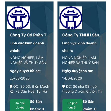
Công Ty Cổ Phần Thực Phẩm Phúc Mơ
Công Ty TNHH Sản Xuất Thương Mại Dịch Vụ Giang Thủy
Lĩnh vực kinh doanh
Lĩnh vực kinh doanh
chính:
chính:
NÔNG NGHIỆP, LÂM
NÔNG NGHIỆP, LÂM
NGHIỆP VÀ THUỶ SẢN
NGHIỆP VÀ THUỶ SẢN
Ngày duyệt hồ sơ:
Ngày duyệt hồ sơ:
25/08/2025
14/04/2026
ĐC: Số 03, thôn Mạch
ĐC: Số nhà 03 ngõ
Kỳ, xã Dân Hoà, Tp. Hà
thượng 7, xóm 6 thôn Tri
Nội
Lễ, xã Dân Hòa, thành
phố Hà Nội
Số Sản
Số Sản
Đã phê
Đã phê
duyệt
duyệt
Phẩm:
0
Phẩm:
0