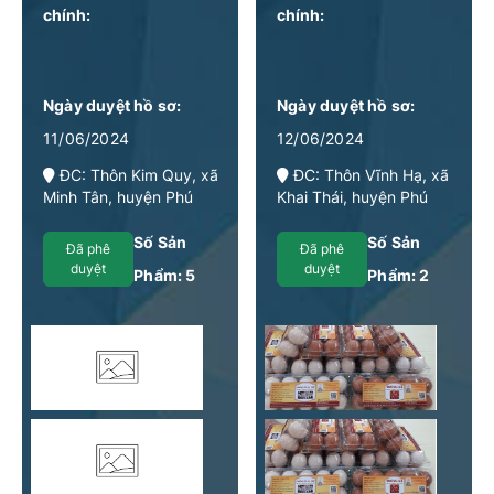
chính:
chính:
Ngày duyệt hồ sơ:
Ngày duyệt hồ sơ:
11/06/2024
12/06/2024
ĐC: Thôn Kim Quy, xã
ĐC: Thôn Vĩnh Hạ, xã
Minh Tân, huyện Phú
Khai Thái, huyện Phú
Xuyên, thành phố Hà Nội
Xuyên TP Hà Nội
Số Sản
Số Sản
Đã phê
Đã phê
duyệt
duyệt
Phẩm:
5
Phẩm:
2