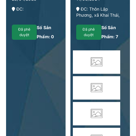
ĐC:
ĐC: Thôn Lập
Phương, xã Khai Thái,
huyện Phú Xuyên, Thành
phố Hà Nội
Số Sản
Số Sản
Đã phê
Đã phê
duyệt
duyệt
Phẩm:
0
Phẩm:
7