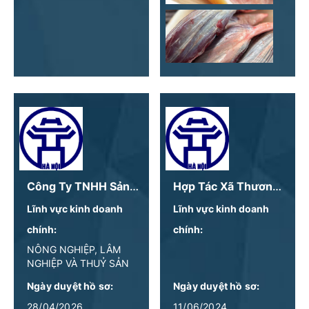
Công Ty TNHH Sản Xuất Thương Mại Cà Phê Aroli
Hợp Tác Xã Thương Mại Và Dịch Vụ Nông Nghiệp Khai Thái
Lĩnh vực kinh doanh
Lĩnh vực kinh doanh
chính:
chính:
NÔNG NGHIỆP, LÂM
NGHIỆP VÀ THUỶ SẢN
Ngày duyệt hồ sơ:
Ngày duyệt hồ sơ:
28/04/2026
11/06/2024