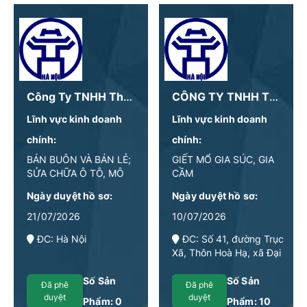
Công Ty TNHH Thực Phẩm Deawoo
CÔNG TY TNHH THỰC PHẨM SANG DUYÊN
Lĩnh vực kinh doanh
Lĩnh vực kinh doanh
chính:
chính:
BÁN BUÔN VÀ BÁN LẺ;
GIẾT MỔ GIA SÚC, GIA
SỬA CHỮA Ô TÔ, MÔ
CẦM
TÔ, XE MÁY VÀ XE CÓ
Ngày duyệt hồ sơ:
Ngày duyệt hồ sơ:
ĐỘNG CƠ KHÁC
21/07/2026
10/07/2026
ĐC: Hà Nội
ĐC: Số 41, đường Trục
Xã, Thôn Hoà Hạ, xã Đại
Xuyên, TP Hà Nội.
Số Sản
Số Sản
Đã phê
Đã phê
duyệt
duyệt
Phẩm:
0
Phẩm:
10