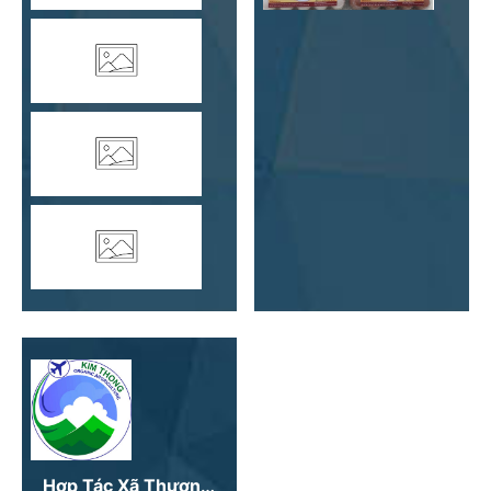
Hợp Tác Xã Thương Mại Dịch Vụ Du Lịch Và Xuất Nhập Khẩu Kim Thông