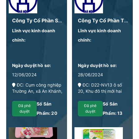
Công Ty Cổ Phần SX – TM Thực Phẩm Đông Dương
Công Ty Cổ Phần Thực Phẩm Nhật Minh
Lĩnh vực kinh doanh
Lĩnh vực kinh doanh
chính:
chính:
Ngày duyệt hồ sơ:
Ngày duyệt hồ sơ:
12/06/2024
28/06/2024
ĐC: Cụm công nghiệp
ĐC: D22-NV13 ô số
Trường An, xã An Khánh,
20, Khu đô thị mới hai
huyện Hoài Đức, Thành
bên đường Lê Trọng
phố Hà Nội
Tấn, Xã La Phù, huyện
Số Sản
Số Sản
Đã phê
Đã phê
Hoài Đức, thành phố Hà
duyệt
duyệt
Phẩm:
20
Phẩm:
13
Nội, Việt Nam