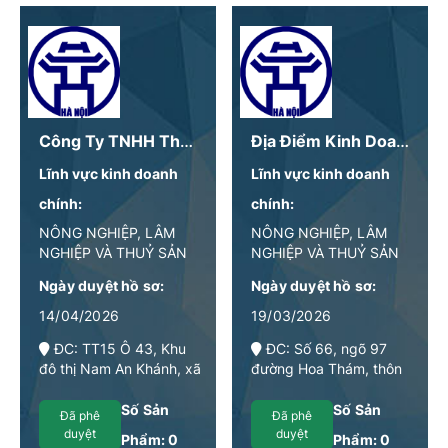
Công Ty TNHH Thực Phẩm BITEMEEE
Địa Điểm Kinh Doanh - Công Ty Cổ Phần AI
Lĩnh vực kinh doanh
Lĩnh vực kinh doanh
chính:
chính:
NÔNG NGHIỆP, LÂM
NÔNG NGHIỆP, LÂM
NGHIỆP VÀ THUỶ SẢN
NGHIỆP VÀ THUỶ SẢN
Ngày duyệt hồ sơ:
Ngày duyệt hồ sơ:
14/04/2026
19/03/2026
ĐC: TT15 Ô 43, Khu
ĐC: Số 66, ngõ 97
đô thị Nam An Khánh, xã
đường Hoa Thám, thôn
An Khánh, thành phố Hà
Độc Lập, xã An Khánh,
Nội
Hà Nội
Số Sản
Số Sản
Đã phê
Đã phê
duyệt
duyệt
Phẩm:
0
Phẩm:
0