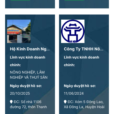
Hộ Kinh Doanh Nguyễn Hữu Hùng 1975
Công Ty TNHH Nông Nghiệp Sạch Sức Khoẻ Vàng
Lĩnh vực kinh doanh
Lĩnh vực kinh doanh
chính:
chính:
NÔNG NGHIỆP, LÂM
NGHIỆP VÀ THUỶ SẢN
Ngày duyệt hồ sơ:
Ngày duyệt hồ sơ:
20/10/2025
11/06/2024
ĐC: Số nhà 1106
ĐC: Xóm 5 Đông Lao,
đường 72, thôn Thanh
Xã Đông La, Huyện Hoài
Quang, xã An Thượng,
Đức, Hà Nội