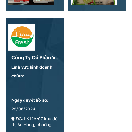
Công Ty Cổ Phần VinaFresh
Lĩnh vực kinh doanh
chính:
Ngày duyệt hồ sơ:
28/06/2024
ĐC: LK12A-07 khu đô
thị An Hưng, phường
Dương Nội, quận Hà