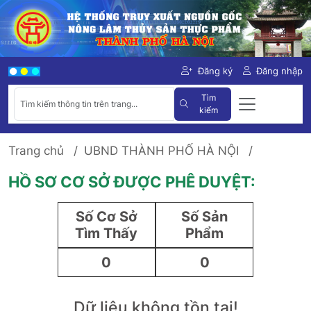
Đăng ký
Đăng nhập
Tìm
kiếm
Trang chủ
UBND THÀNH PHỐ HÀ NỘI
HỒ SƠ CƠ SỞ ĐƯỢC PHÊ DUYỆT:
Số Cơ Sở
Số Sản
Tìm Thấy
Phẩm
0
0
Dữ liệu không tồn tại!