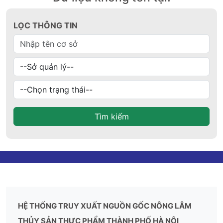
LỌC THÔNG TIN
Tìm kiếm
HỆ THỐNG TRUY XUẤT NGUỒN GỐC NÔNG LÂM
THỦY SẢN THỰC PHẨM THÀNH PHỐ HÀ NỘI