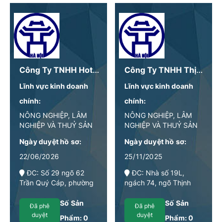
Công Ty TNHH Hotfood Hà Nội
Công Ty TNHH Thịt Bò Khô Xuân Hương
Lĩnh vực kinh doanh
Lĩnh vực kinh doanh
chính:
chính:
NÔNG NGHIỆP, LÂM
NÔNG NGHIỆP, LÂM
NGHIỆP VÀ THUỶ SẢN
NGHIỆP VÀ THUỶ SẢN
Ngày duyệt hồ sơ:
Ngày duyệt hồ sơ:
22/06/2026
25/11/2025
ĐC: Số 29 ngõ 62
ĐC: Nhà số 19L,
Trần Quý Cáp, phường
ngách 74, ngõ Thịnh
Văn Miếu - Quốc Tử
Hào 1, phố Tôn Đức
Giám - TP Hà Nội
Thắng, phường Văn
Số Sản
Số Sản
Đã phê
Đã phê
Miếu - Quốc Tử Giám,
duyệt
duyệt
Phẩm:
0
Phẩm:
0