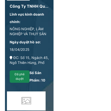
Công Ty TNHH Quang Anh Chu
Lĩnh vực kinh doanh
chính:
NÔNG NGHIỆP, LÂM
NGHIỆP VÀ THUỶ SẢN
Ngày duyệt hồ sơ:
18/04/2025
ĐC: Số 15, Ngách 45,
Ngõ Thiên Hùng, Phố
Khâm Thiên, Phường
Văn Miếu - Quốc Tử
Số Sản
Đã phê
Giám, TP Hà Nội
duyệt
Phẩm:
10