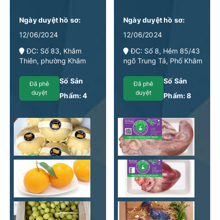
Ngày duyệt hồ sơ:
Ngày duyệt hồ sơ:
12/06/2024
12/06/2024
ĐC: Số 83, Khâm
ĐC: Số 8, Hẻm 85/43
Thiên, phường Khâm
ngõ Trung Tả, Phố Khâm
Thiên, quận Đống Đa,
Thiên, Phường Thổ
Hà Nội
Quan, Quận Đống Đa,
Số Sản
Số Sản
Đã phê
Đã phê
Thành phố Hà Nội
duyệt
duyệt
Phẩm:
4
Phẩm:
8