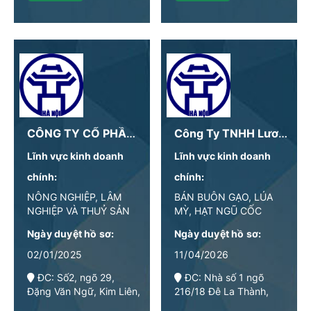
TP Hà Nội
CÔNG TY CỔ PHẦN CICI THƯỢNG ĐỈNH YẾN
Công Ty TNHH Lương Thực Tám Lâm
Lĩnh vực kinh doanh
Lĩnh vực kinh doanh
chính:
chính:
NÔNG NGHIỆP, LÂM
BÁN BUÔN GẠO, LÚA
NGHIỆP VÀ THUỶ SẢN
MỲ, HẠT NGŨ CỐC
KHÁC, BỘT MỲ
Ngày duyệt hồ sơ:
Ngày duyệt hồ sơ:
02/01/2025
11/04/2026
ĐC: Số2, ngõ 29,
ĐC: Nhà số 1 ngõ
Đặng Văn Ngữ, Kim Liên,
216/18 Đê La Thành,
Thành phố Hà Nội, Việt
Phường Văn Miếu –