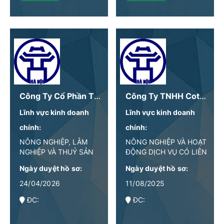
Công Ty Cổ Phần Thương Mại BeeBee
Công Ty TNHH Cotero Việt Nam
Lĩnh vực kinh doanh
Lĩnh vực kinh doanh
chính:
chính:
NÔNG NGHIỆP, LÂM
NÔNG NGHIỆP VÀ HOẠT
NGHIỆP VÀ THUỶ SẢN
ĐỘNG DỊCH VỤ CÓ LIÊN
QUAN
Ngày duyệt hồ sơ:
Ngày duyệt hồ sơ:
24/04/2026
11/08/2025
ĐC:
ĐC: