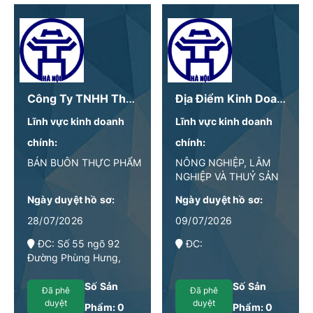
Công Ty TNHH Thực Phẩm 4LIFE
Địa Điểm Kinh Doanh Số 1 - Công Ty TNHH Thực Phẩm Sạch D-Foods
Lĩnh vực kinh doanh
Lĩnh vực kinh doanh
chính:
chính:
BÁN BUÔN THỰC PHẨM
NÔNG NGHIỆP, LÂM
NGHIỆP VÀ THUỶ SẢN
Ngày duyệt hồ sơ:
Ngày duyệt hồ sơ:
28/07/2026
09/07/2026
ĐC: Số 55 ngõ 92
ĐC:
Đường Phùng Hưng,
Phường Kiến Hưng, Hà
Nội
Số Sản
Số Sản
Đã phê
Đã phê
duyệt
duyệt
Phẩm:
0
Phẩm:
0