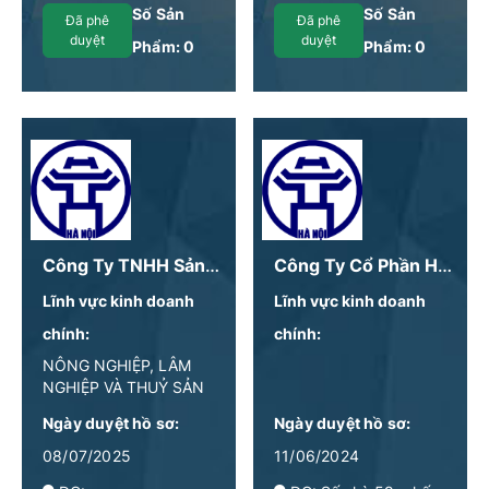
Số Sản
Số Sản
Đã phê
Đã phê
duyệt
duyệt
Phẩm:
0
Phẩm:
0
Công Ty TNHH Sản Xuất, Thương Mại Và Dịch Vụ Bánh Bao Phúc Hưng
Công Ty Cổ Phần HANHSILK
Lĩnh vực kinh doanh
Lĩnh vực kinh doanh
chính:
chính:
NÔNG NGHIỆP, LÂM
NGHIỆP VÀ THUỶ SẢN
Ngày duyệt hồ sơ:
Ngày duyệt hồ sơ:
08/07/2025
11/06/2024