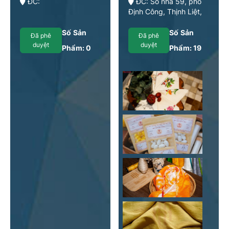
ĐC:
ĐC: Số nhà 59, phố
Định Công, Thịnh Liệt,
Hoàng Mai, Hà Nội
Số Sản
Số Sản
Đã phê
Đã phê
duyệt
duyệt
Phẩm:
0
Phẩm:
19