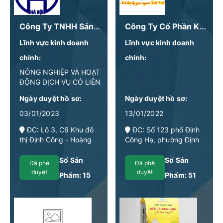
Công Ty TNHH Sản Xuất Đầu Tư Phát Triển Nông Nghiệp THASCOM
Công Ty Cổ Phần Kinh Doanh Chế Biến Nông Sản Bảo Minh
Lĩnh vực kinh doanh
Lĩnh vực kinh doanh
chính:
chính:
NÔNG NGHIỆP VÀ HOẠT
ĐỘNG DỊCH VỤ CÓ LIÊN
QUAN
Ngày duyệt hồ sơ:
Ngày duyệt hồ sơ:
03/01/2023
13/01/2022
ĐC: Lô 3, C6 Khu đô
ĐC: Số 123 phố Định
thị Định Công - Hoàng
Công Hạ, phường Định
Mai - Hà Nội
Công, Quận Hoàng Mai,
Hà Nội
Số Sản
Số Sản
Đã phê
Đã phê
duyệt
duyệt
Phẩm:
15
Phẩm:
51