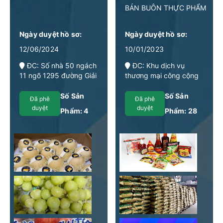
BÁN BUÔN THỰC PHẨM
Ngày duyệt hồ sơ:
Ngày duyệt hồ sơ:
12/06/2024
10/01/2023
ĐC: Số nhà 50 ngách
ĐC: Khu dịch vụ
11 ngõ 1295 đường Giải
thương mại công cộng
Phòng, phường Thịnh
tại tầng 1, Chung cư
Liệt, quận Hoàng Mai,
NC2 tại Dự án KĐT mới
Số Sản
Số Sản
Đã phê
Đã phê
thành phố Hà Nội
Cầu Bươu, Phường
duyệt
duyệt
Phẩm:
4
Phẩm:
28
Thanh Liệt, Thành phố
Hà Nội