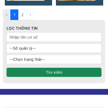
‹
1
2
›
LỌC THÔNG TIN
Tìm kiếm