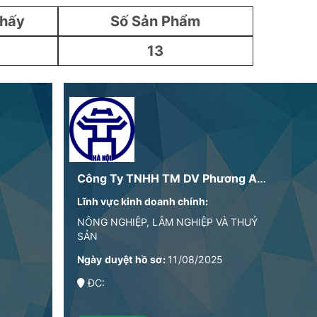
Thấy
Số Sản Phẩm
13
Công Ty TNHH TM DV Phương Anh Foodies
Lĩnh vực kinh doanh chính:
NÔNG NGHIỆP, LÂM NGHIỆP VÀ THUỶ
SẢN
Ngày duyệt hồ sơ:
11/08/2025
ĐC: