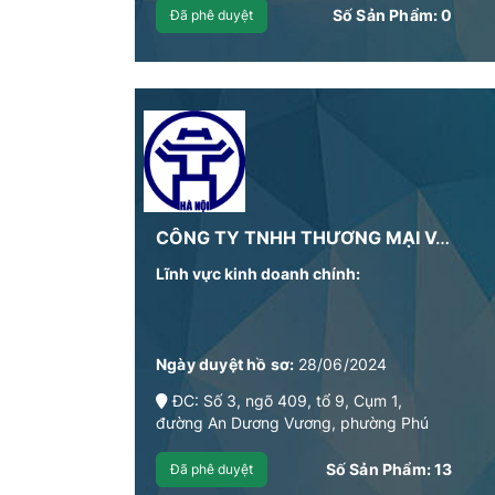
Số Sản Phẩm:
0
Đã phê duyệt
CÔNG TY TNHH THƯƠNG MẠI VÀ DỊCH VỤ HÀNG HOÁ HOÀNG MINH
Lĩnh vực kinh doanh chính:
Ngày duyệt hồ sơ:
28/06/2024
ĐC: Số 3, ngõ 409, tổ 9, Cụm 1,
đường An Dương Vương, phường Phú
Thượng, quận Tây Hồ, thành phố Hà Nội.
Số Sản Phẩm:
13
Đã phê duyệt