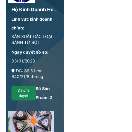
Hộ Kinh Doanh Hoa Tài
Lĩnh vực kinh doanh
chính:
SẢN XUẤT CÁC LOẠI
BÁNH TỪ BỘT
Ngày duyệt hồ sơ:
03/01/2023
ĐC: Số 5 hẻm
640/21/8 đường
Nguyễn Văn Cừ, Gia
Thụy, Long Biên, Hà Nội
Số Sản
Đã phê
duyệt
Phẩm:
2