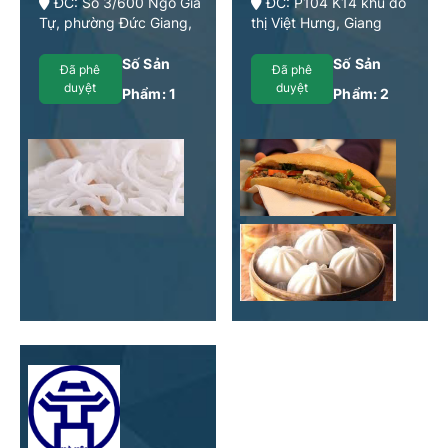
ĐC: Số 3/600 Ngô Gia
ĐC: P104 K14 khu đô
Tự, phường Đức Giang,
thị Việt Hưng, Giang
Long Biên, Hà Nội, Việt
Biên, Long Biên, Hà Nội
Nam
Số Sản
Số Sản
Đã phê
Đã phê
duyệt
duyệt
Phẩm:
1
Phẩm:
2