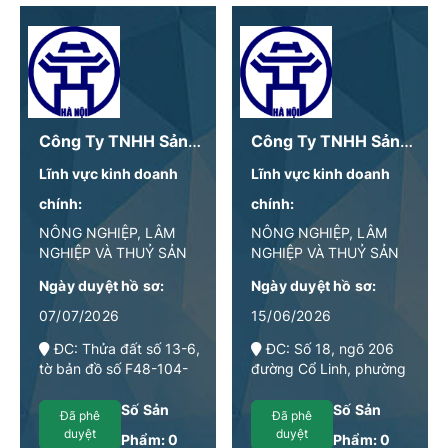
Công Ty TNHH Sản Xuất & Thương Mại Ducheefood
Công Ty TNHH Sản Xuất Và Xuất Nhập Khẩu Thực Phẩm Xanh
Lĩnh vực kinh doanh
Lĩnh vực kinh doanh
chính:
chính:
NÔNG NGHIỆP, LÂM
NÔNG NGHIỆP, LÂM
NGHIỆP VÀ THUỶ SẢN
NGHIỆP VÀ THUỶ SẢN
Ngày duyệt hồ sơ:
Ngày duyệt hồ sơ:
07/07/2026
15/06/2026
ĐC: Thửa đất số 13-6,
ĐC: Số 18, ngõ 206
tờ bản đồ số F48-104-
đường Cổ Linh, phường
(380-D-II), tổ 32,
Long Biên, thành phố Hà
phường Long Biên,
Nội
Số Sản
Số Sản
Đã phê
Đã phê
thành phố Hà Nội
duyệt
duyệt
Phẩm:
0
Phẩm:
0