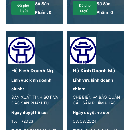
Hà Nội
Số Sản
Số Sản
Đã phê
Đã phê
duyệt
duyệt
Phẩm:
0
Phẩm:
0
Hộ Kinh Doanh Ngô Huy Sáng
Hộ Kinh Doanh Mộc Hương Monika
Lĩnh vực kinh doanh
Lĩnh vực kinh doanh
chính:
chính:
SẢN XUẤT TINH BỘT VÀ
CHẾ BIẾN VÀ BẢO QUẢN
CÁC SẢN PHẨM TỪ
CÁC SẢN PHẨM KHÁC
TINH BỘT
TỪ THỦY SẢN
Ngày duyệt hồ sơ:
Ngày duyệt hồ sơ:
15/11/2023
03/08/2024