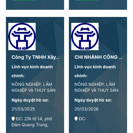
Công Ty TNHH Xây Dựng Và Giáo Dục Thiên Cảnh
CHI NHÁNH CÔNG TY TNHH THƯ MỤC BẾP VN
Lĩnh vực kinh doanh
Lĩnh vực kinh doanh
chính:
chính:
NÔNG NGHIỆP, LÂM
NÔNG NGHIỆP, LÂM
NGHIỆP VÀ THUỶ SẢN
NGHIỆP VÀ THUỶ SẢN
Ngày duyệt hồ sơ:
Ngày duyệt hồ sơ:
21/03/2025
20/03/2026
ĐC: 27A tổ 14, phố
ĐC:
Đàm Quang Trung,
phường Long Biên, TP