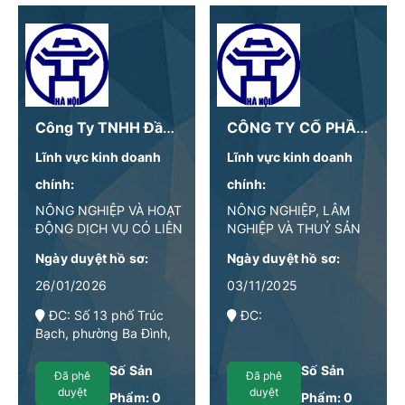
Công Ty TNHH Đầu Tư Thương Mại Tâm An Hà Nội
CÔNG TY CỔ PHẦN COFFILIA
Lĩnh vực kinh doanh
Lĩnh vực kinh doanh
chính:
chính:
NÔNG NGHIỆP VÀ HOẠT
NÔNG NGHIỆP, LÂM
ĐỘNG DỊCH VỤ CÓ LIÊN
NGHIỆP VÀ THUỶ SẢN
QUAN
Ngày duyệt hồ sơ:
Ngày duyệt hồ sơ:
26/01/2026
03/11/2025
ĐC: Số 13 phố Trúc
ĐC:
Bạch, phường Ba Đình,
thành phố Hà Nội
Số Sản
Số Sản
Đã phê
Đã phê
duyệt
duyệt
Phẩm:
0
Phẩm:
0