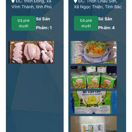
ĐC: thôn Đông, xã
ĐC: Thôn Châu Sơn,
Vĩnh Thành, tỉnh Phú
Xã Ngọc Thiện, Tỉnh Bắc
Thọ
Ninh
Số Sản
Số Sản
Đã phê
Đã phê
duyệt
duyệt
Phẩm:
1
Phẩm:
4