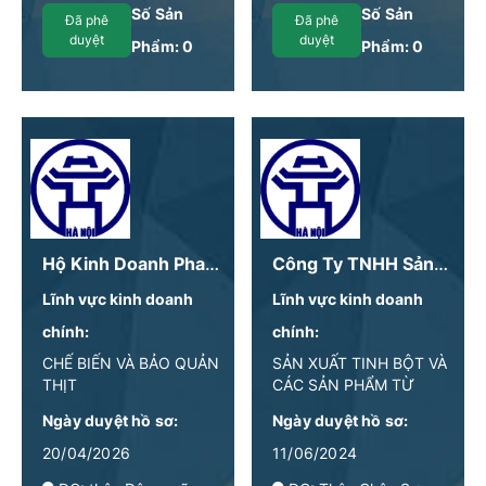
Số Sản
Số Sản
Đã phê
Đã phê
duyệt
duyệt
Phẩm:
0
Phẩm:
0
Hộ Kinh Doanh Phan Văn Mạnh - Lũng Hòa
Công Ty TNHH Sản Xuất Và Phân Phối Châu Sơn
Lĩnh vực kinh doanh
Lĩnh vực kinh doanh
chính:
chính:
CHẾ BIẾN VÀ BẢO QUẢN
SẢN XUẤT TINH BỘT VÀ
THỊT
CÁC SẢN PHẨM TỪ
TINH BỘT
Ngày duyệt hồ sơ:
Ngày duyệt hồ sơ:
20/04/2026
11/06/2024