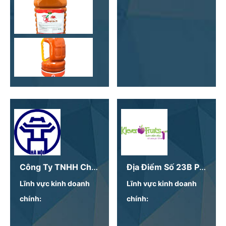
Công Ty TNHH Chế Biến Hoa Quả Tiến Thịnh
Địa Điểm Số 23B Phan Đình Phùng - Công Ty TNHH Thương Mại Và Đầu Tư KLEVER FRUITS
Lĩnh vực kinh doanh
Lĩnh vực kinh doanh
chính:
chính: