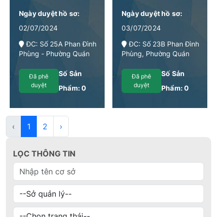
Ngày duyệt hồ sơ:
Ngày duyệt hồ sơ:
02/07/2024
03/07/2024
ĐC: Số 25A Phan Đình
ĐC: Số 23B Phan Đình
Phùng - Phường Quán
Phùng, Phường Quán
Thánh - Quận Ba Đình -
Thánh, Quận Ba Đình,
Hà Nội
Thành phố Hà Nội
Số Sản
Số Sản
Đã phê
Đã phê
duyệt
duyệt
Phẩm:
0
Phẩm:
0
‹
1
2
›
LỌC THÔNG TIN