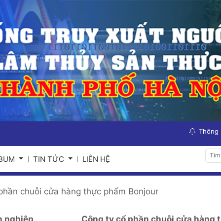
Thông
LBUM
TIN TỨC
LIÊN HỆ
 phần chuỗi cửa hàng thực phẩm Bonjour
 nghiệp
Công ty cổ phần chuỗi cửa hàng 