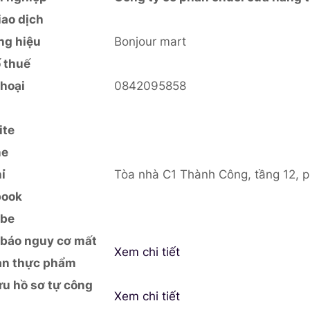
iao dịch
ng hiệu
Bonjour mart
 thuế
thoại
0842095858
ite
ne
ỉ
Tòa nhà C1 Thành Công, tầng 12, 
book
ube
báo nguy cơ mất
Xem chi tiết
àn thực phẩm
ứu hồ sơ tự công
Xem chi tiết