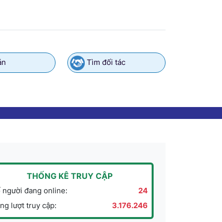
án
Tìm đối tác
THỐNG KÊ TRUY CẬP
 người đang online:
24
ng lượt truy cập:
3.176.246