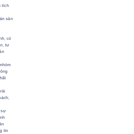
 tích
bán sản
nh, có
n, tư
sản
o nhóm
Công
chất
rải
hách;
 sự
ình
ản
g tin