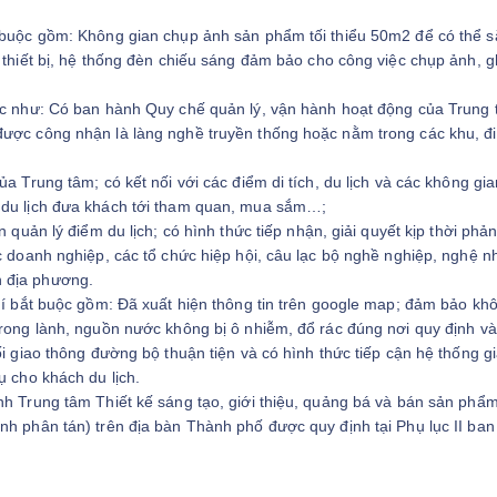
t buộc gồm: Không gian chụp ảnh sản phẩm tối thiểu 50m2 để có thể s
 thiết bị, hệ thống đèn chiếu sáng đảm bảo cho công việc chụp ảnh, g
uộc như: Có ban hành Quy chế quản lý, vận hành hoạt động của Trung 
được công nhận là làng nghề truyền thống hoặc nằm trong các khu, đ
ủa Trung tâm; có kết nối với các điểm di tích, du lịch và các không gi
p du lịch đưa khách tới tham quan, mua sắm…;
n quản lý điểm du lịch; có hình thức tiếp nhận, giải quyết kịp thời phả
ác doanh nghiệp, các tổ chức hiệp hội, câu lạc bộ nghề nghiệp, nghệ n
n địa phương.
chí bắt buộc gồm: Đã xuất hiện thông tin trên google map; đảm bảo kh
trong lành, nguồn nước không bị ô nhiễm, đổ rác đúng nơi quy định và
ối giao thông đường bộ thuận tiện và có hình thức tiếp cận hệ thống g
ụ cho khách du lịch.
nh Trung tâm Thiết kế sáng tạo, giới thiệu, quảng bá và bán sản phẩ
nh phân tán) trên địa bàn Thành phố được quy định tại Phụ lục II ba