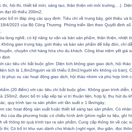
i, hội thi, thiết kế mới, sáng tạo, thân thiện với môi trường,…). Diện
ẩm đạt tối thiểu 200m2;
ợc bố trí đáp ứng các quy định: Tiêu chí về trưng bày, giới thiệu và 
8/4/2023 của Bộ Công Thương. Phòng triển lãm theo Quyết định số
;
óa làng nghề, có kỹ năng tư vấn và bán sản phẩm, thân thiện, nhiệt tì
 Không gian trưng bày, giới thiệu và bán sản phẩm để tiếp đón, chỉ dẫ
chuyển, chuyên chở hàng hóa cho du khách. Công khai niêm yết giá 
y định
i các tiêu chí bắt buộc gồm: Diện tích không gian giao dịch, hội thả
 diện tích là 1,8m2/người và tối thiểu 0,8m2/người khi không có bàn); 
ết bị phục vụ các hoạt động giao dịch, hội thảo nhóm và phù hợp tính 
phẩm (20 điểm) với các tiêu chí bắt buộc gồm: Không gian trình diễn, t
à 150m2, được bố trí sắp xếp tại vị trí thuận tiện, hợp lý, thu hút du k
ác, quy trình tạo ra sản phẩm với tần suất ≥ 1 lần/ngày;
ệm các hoạt động sản xuất hoặc thiết kế sáng tạo sản phẩm; Có nhân
thù của địa phương hoặc có chiếu hình ảnh (phim ngắn tư liệu, ghi h
 về thông tin quá trình tạo ra sản phẩm; Cung cấp thông tin về các s
ội thi; Có bố trí khu vực dành cho khách (nghỉ ngơi, thư giãn, đọc thôn