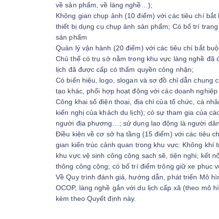
về sản phẩm, về làng nghề…);
Không gian chụp ảnh (10 điểm) với các tiêu chí bắ
thiết bị dụng cụ chụp ảnh sản phẩm; Có bố trí trang
sản phẩm
Quản lý vận hành (20 điểm) với các tiêu chí bắt b
Chủ thể có trụ sở nằm trong khu vực làng nghề đã 
lịch đã được cấp có thẩm quyền công nhận;
Có biển hiệu, logo, slogan và sơ đồ chỉ dẫn chung c
tạo khác, phối hợp hoạt động với các doanh nghiệ
Công khai số điện thoại, địa chỉ của tổ chức, cá nhâ
kiến nghị của khách du lịch); có sự tham gia của c
người địa phương…; sử dụng lao động là người dâ
Điều kiện về cơ sở hạ tầng (15 điểm) với các tiêu 
gian kiến trúc cảnh quan trong khu vực: Không khí 
khu vực vệ sinh công cộng sạch sẽ, tiện nghi; kết n
thông công cộng; có bố trí điểm trông giữ xe phục v
Về Quy trình đánh giá, hướng dẫn, phát triển Mô hì
OCOP, làng nghề gắn với du lịch cấp xã (theo mô hì
kèm theo Quyết định này.