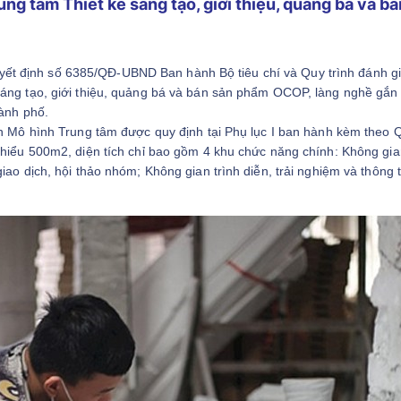
ung tâm Thiết kế sáng tạo, giới thiệu, quảng bá và b
t định số 6385/QĐ-UBND Ban hành Bộ tiêu chí và Quy trình đánh gi
sáng tạo, giới thiệu, quảng bá và bán sản phẩm OCOP, làng nghề gắn 
hành phố.
ển Mô hình Trung tâm được quy định tại Phụ lục I ban hành kèm theo 
 thiểu 500m2, diện tích chỉ bao gồm 4 khu chức năng chính: Không gi
iao dịch, hội thảo nhóm; Không gian trình diễn, trải nghiệm và thông t