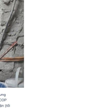
rưng
OCOP
n (tối