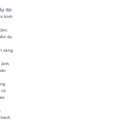
ắp đặt
hi hình
tâm;
iểm du
an sáng
n ánh,
hân
ông
 có
iao
m
n hành