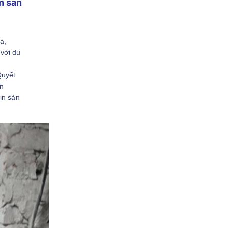
án sản
á,
với du
Quyết
an
in sản