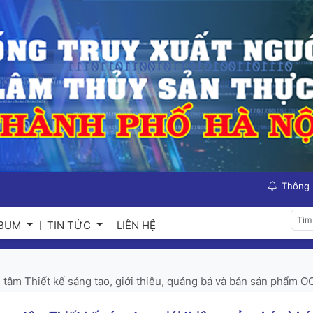
Thông
LBUM
TIN TỨC
LIÊN HỆ
 tâm Thiết kế sáng tạo, giới thiệu, quảng bá và bán sản phẩm 