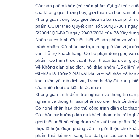
Các sản phẩm khác (các sản phẩm đạt giải các cuộc th
của không gian trưng bày, giới thiệu và bán sản ph
Không gian trưng bày, giới thiệu và bán sản phẩm đư
phẩm OCOP theo Quyết định số 950/QĐ-BCT ngày 1
5/2004/ QĐ-BXD ngày 29/03/2004 của Bộ Xây dựng
Nhân sự có trình độ hiểu biết về sản phẩm và văn h
trách nhiệm. Có nhân sự trực trong giờ làm việc của
vấn, hỗ trợ khách hàng. Có bộ phận đóng gói, vận 
phẩm. Có hình thức thanh toán thuận tiện, đúng qu
Về Không gian giao dịch, hội thảo nhóm (15 điểm) vớ
tối thiểu là 100m2 (đối với khu vực hội thảo có bàn
khai niêm yết giá dịch vụ; Trang bị đầy đủ trang thi
của nhiều loại sự kiện khác nhau.
Không gian trình diễn, trải nghiệm và thông tin sản 
nghiệm và thông tin sản phẩm có diện tích tối thiểu l
Có nghệ nhân hay thợ thủ công trình diễn các thao t
Có nhân sự hướng dẫn du khách tham gia trải nghi
giới thiệu một số công đoạn sản xuất sản phẩm đặc 
thực tế hoặc đoạn phỏng vấn…) giới thiệu cho khách
phẩm thiết kế mới, sáng tạo, đạt giải các cuộc thi, h